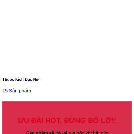
Thuốc Kích Dục Nữ
15 Sản phẩm
ƯU ĐÃI HOT, ĐỪNG BỎ LỠ!!
Sản phẩm sẽ trở về giá gốc khi hết giờ