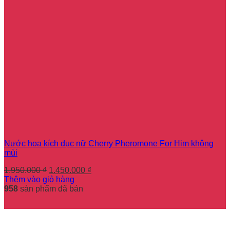
Nước hoa kích dục nữ Cherry Pheromone For Him không
mùi
Giá
Giá
1.950.000
₫
1.450.000
₫
gốc
hiện
Thêm vào giỏ hàng
là:
tại
958
sản phẩm đã bán
1.950.000 ₫.
là:
1.450.000 ₫.