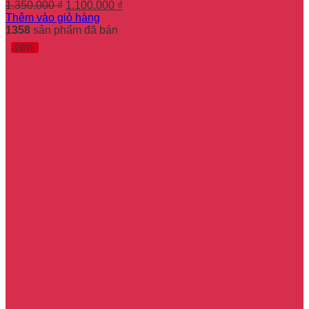
Giá
Giá
1.350.000
₫
1.100.000
₫
gốc
hiện
Thêm vào giỏ hàng
là:
tại
1358
sản phẩm đã bán
1.350.000 ₫.
là:
-26%
1.100.000 ₫.