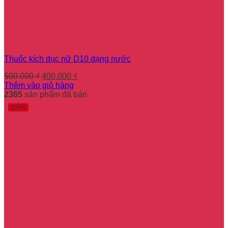
Thuốc kích dục nữ D10 dạng nước
Giá
Giá
500.000
₫
400.000
₫
gốc
hiện
Thêm vào giỏ hàng
là:
tại
2365
sản phẩm đã bán
500.000 ₫.
là:
-19%
400.000 ₫.