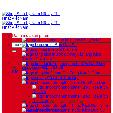
Chuyển
đến
nội
dung
Danh mục sản phẩm
Combo Khuyến Mãi
Tìm
Bao Cao Su
kiếm:
Gel Bôi Trơn
Tăng Kích
Thước Dương Vật
Kéo Dài Thời
Hotline tư vấn
0969.578.069
Gian Quan Hệ
Giỏ hàng
Gia Tăng Khoái Cảm
Đồ Chơi Tình Dục
Nước Hoa Kích Dục
Nước Hoa Kích
Dục Nữ
Nước Hoa Kích
Dục Nam
Chưa có sản phẩm trong giỏ hàng.
Thuốc Kích Dục Nam
Quay trở lại cửa hàng
Thuốc Kích Dục Nữ